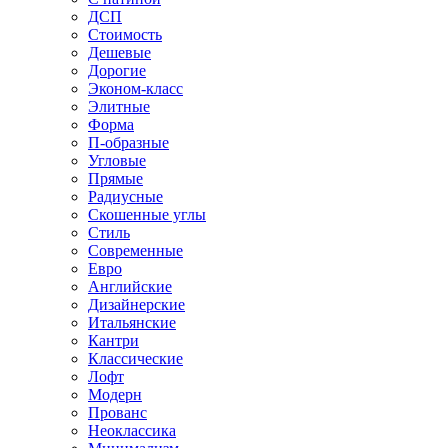
ДСП
Стоимость
Дешевые
Дорогие
Эконом-класс
Элитные
Форма
П-образные
Угловые
Прямые
Радиусные
Скошенные углы
Стиль
Современные
Евро
Английские
Дизайнерские
Итальянские
Кантри
Классические
Лофт
Модерн
Прованс
Неоклассика