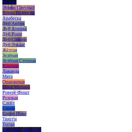
Черная
Эбони Светлый
Ясень Валенсия
Арабеска
Дуб Антик
Дуб Аррива
Дуб Роше
Дуб Сафари
Дуб Эльзас
Жёлтая
Зелёная
Зелёная Степная
Красная
Лаванда
Мята
Оранжевая
Орех Милано
Ровере Фишт
Розовая
Слейт
Синяя
Сосна Пике
Твигги
Титан
Эвкалипт Мистери