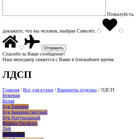
Пожалуйста,
докажите, что вы человек, выбрав
Самолёт
.
Спасибо за Ваше сообщение!
Наш менеджер свяжется с Вами в ближайшее время.
ЛДСП
Главная
/
Все для кухни
/
Варианты отделки
/
ЛДСП
Бежевая
Белая
Бук Бавария
Бук Бавария светлый
Бук Натуральный
Вишня Оксфорд
Дуб
Дуб Венге