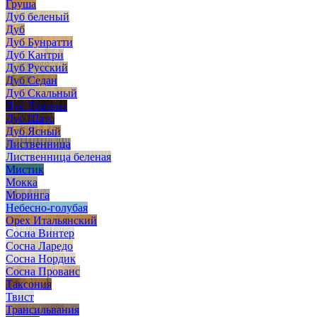
Груша
Дуб беленый
Дуб
Дуб Бунратти
Дуб Кантри
Дуб Русский
Дуб Седан
Дуб Скальный
Дуб Тортона
Дуб Шато
Дуб Ясный
Лиственница
Лиственница беленая
Мистик
Мокка
Моринга
Небесно-голубая
Орех Итальянский
Сосна Винтер
Сосна Ларедо
Сосна Нордик
Сосна Прованс
Таксония
Твист
Трансильвания