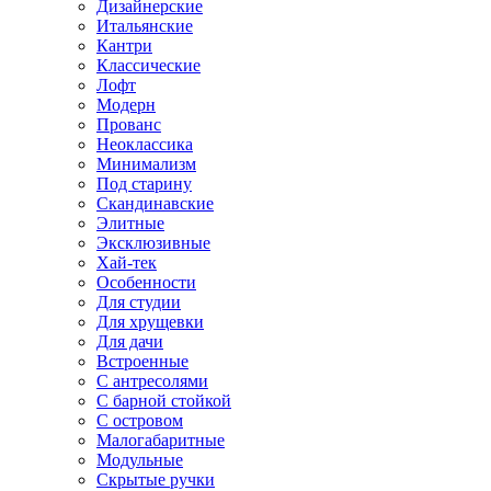
Дизайнерские
Итальянские
Кантри
Классические
Лофт
Модерн
Прованс
Неоклассика
Минимализм
Под старину
Скандинавские
Элитные
Эксклюзивные
Хай-тек
Особенности
Для студии
Для хрущевки
Для дачи
Встроенные
С антресолями
С барной стойкой
С островом
Малогабаритные
Модульные
Скрытые ручки