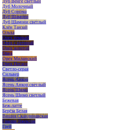
Дуб Венге светлый
Дуб Молочный
Дуб Сонома
Дуб Шамони
Дуб Шамони светлый
Клён Танзай
Ольха
Орех темный
Орех с патиной
Орех золотой
Орех
Орех Миланский
Орех Пегасо
Светло-серая
Сильвер
Ясень Анкор
Ясень Анкор светлый
Ясень Шимо
Ясень Шимо светлый
Бежевая
Беж-латте
Берёза Белая
Вишня Скандинавская
Гикори Джексон
Грей