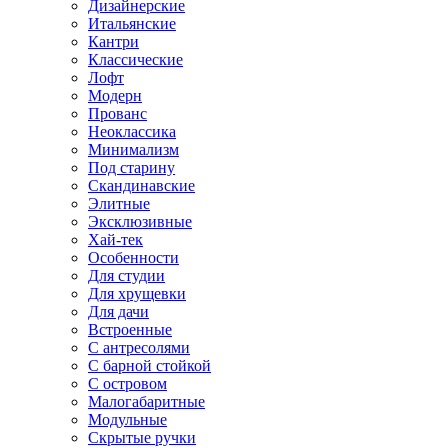
Дизайнерские
Итальянские
Кантри
Классические
Лофт
Модерн
Прованс
Неоклассика
Минимализм
Под старину
Скандинавские
Элитные
Эксклюзивные
Хай-тек
Особенности
Для студии
Для хрущевки
Для дачи
Встроенные
С антресолями
С барной стойкой
С островом
Малогабаритные
Модульные
Скрытые ручки