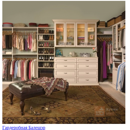
Гардеробная Балешэр