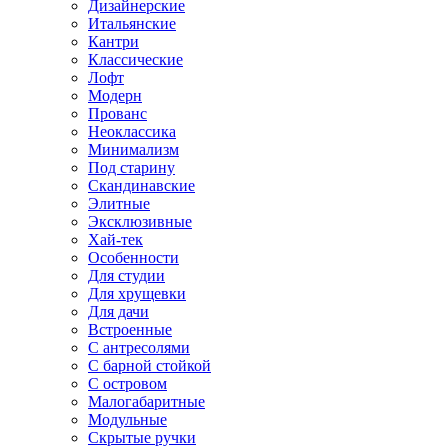
Дизайнерские
Итальянские
Кантри
Классические
Лофт
Модерн
Прованс
Неоклассика
Минимализм
Под старину
Скандинавские
Элитные
Эксклюзивные
Хай-тек
Особенности
Для студии
Для хрущевки
Для дачи
Встроенные
С антресолями
С барной стойкой
С островом
Малогабаритные
Модульные
Скрытые ручки