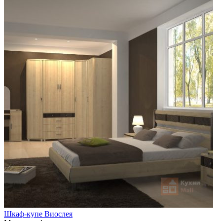
Шкаф-купе Виослея