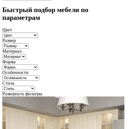
Быстрый подбор мебели по
параметрам
Цвет
Размер
Материал
Форма
Особенности
Стиль
Развернуть фильтры