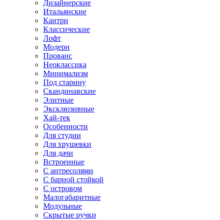
Дизайнерские
Итальянские
Кантри
Классические
Лофт
Модерн
Прованс
Неоклассика
Минимализм
Под старину
Скандинавские
Элитные
Эксклюзивные
Хай-тек
Особенности
Для студии
Для хрущевки
Для дачи
Встроенные
С антресолями
С барной стойкой
С островом
Малогабаритные
Модульные
Скрытые ручки