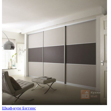
Шкаф-купе Бэггинс