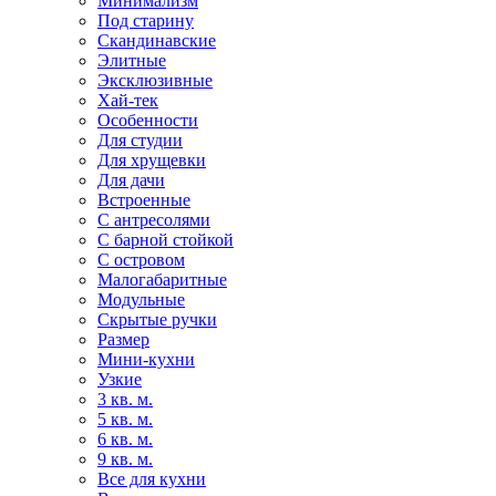
Минимализм
Под старину
Скандинавские
Элитные
Эксклюзивные
Хай-тек
Особенности
Для студии
Для хрущевки
Для дачи
Встроенные
С антресолями
С барной стойкой
С островом
Малогабаритные
Модульные
Скрытые ручки
Размер
Мини-кухни
Узкие
3 кв. м.
5 кв. м.
6 кв. м.
9 кв. м.
Все для кухни