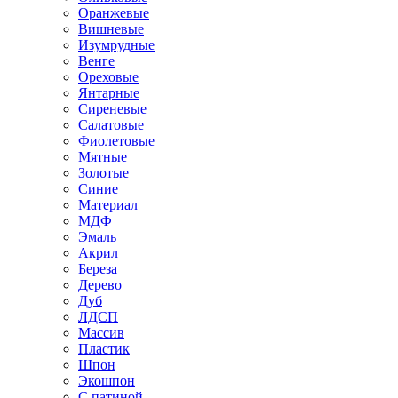
Оранжевые
Вишневые
Изумрудные
Венге
Ореховые
Янтарные
Сиреневые
Салатовые
Фиолетовые
Мятные
Золотые
Синие
Материал
МДФ
Эмаль
Акрил
Береза
Дерево
Дуб
ЛДСП
Массив
Пластик
Шпон
Экошпон
С патиной