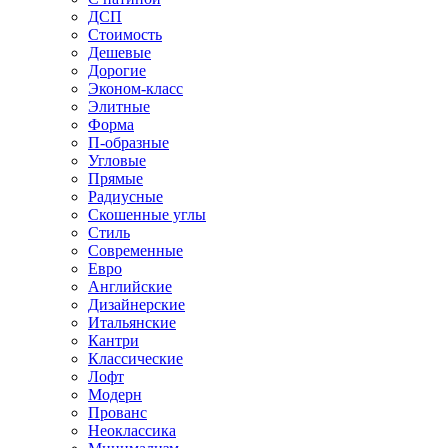
ДСП
Стоимость
Дешевые
Дорогие
Эконом-класс
Элитные
Форма
П-образные
Угловые
Прямые
Радиусные
Скошенные углы
Стиль
Современные
Евро
Английские
Дизайнерские
Итальянские
Кантри
Классические
Лофт
Модерн
Прованс
Неоклассика