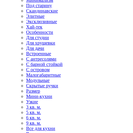
Минимализм
Под старину
Скандинавские
Элитные
Эксклюзивные
Хай-тек
Особенности
Для студии
Для хрущевки
Для дачи
Встроенные
С антресолями
С барной стойкой
С островом
Малогабаритные
Модульные
Скрытые ручки
Размер
Мини-кухни
Узкие
3 кв. м.
5 кв. м.
6 кв. м.
9 кв. м.
Все для кухни