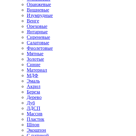
Оранжевые
Вишневые
Изумрудные
Венге
Ореховые
Янтарные
Сиреневые
Салатовые
Фиолетовые
Мятные
Золотые
Синие
Материал
МДФ
Эмаль
Акрил
Береза
Дерево
Дуб
ЛДСП
Массив
Пластик
Шпон
Экошпон
С патиной