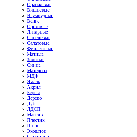
Оранжевые
Вишневые
Изумрудные
Венге
Ореховые
Янтарные
Сиреневые
Салатовые
Фиолетовые
Мятные
Золотые
Синие
Материал
МДФ
Эмаль
Акрил
Береза
Дерево
Дуб
ЛДСП
Массив
Пластик
Шпон
Экошпон
С патиной