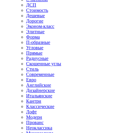
ДСП
Стоимость
Дешевые
Дорогие
Эконом-класс
Элитные
Форма
П-образные
Угловые
Прямые
Радиусные
Скошенные углы
Стиль
Современные
Евро
Английские
Дизайнерские
Итальянские
Кантри
Классические
Лофт
Модерн
Прованс
Неоклассика