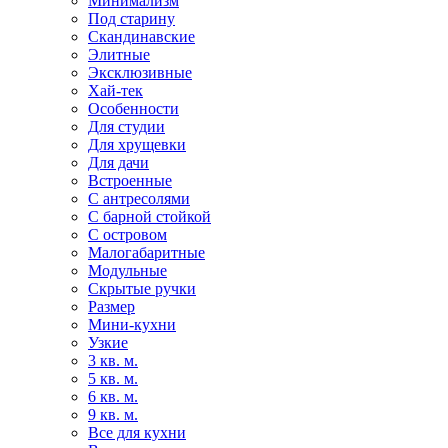
Минимализм
Под старину
Скандинавские
Элитные
Эксклюзивные
Хай-тек
Особенности
Для студии
Для хрущевки
Для дачи
Встроенные
С антресолями
С барной стойкой
С островом
Малогабаритные
Модульные
Скрытые ручки
Размер
Мини-кухни
Узкие
3 кв. м.
5 кв. м.
6 кв. м.
9 кв. м.
Все для кухни