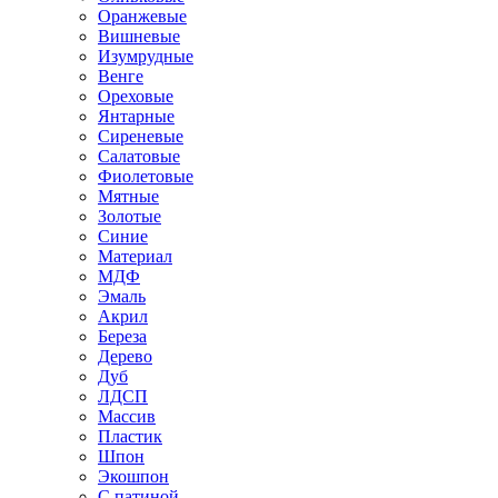
Оранжевые
Вишневые
Изумрудные
Венге
Ореховые
Янтарные
Сиреневые
Салатовые
Фиолетовые
Мятные
Золотые
Синие
Материал
МДФ
Эмаль
Акрил
Береза
Дерево
Дуб
ЛДСП
Массив
Пластик
Шпон
Экошпон
С патиной