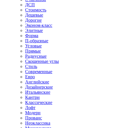
ДСП
Стоимость
Дешевые
Дорогие
Эконом-класс
Элитные
Форма
П-образные
Угловые
Прямые
Радиусные
Скошенные углы
Стиль
Современные
Евро
Английские
Дизайнерские
Итальянские
Кантри
Классические
Лофт
Модерн
Прованс
Неоклассика