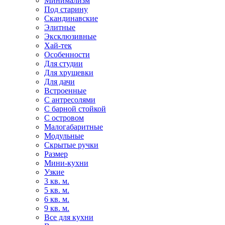
Минимализм
Под старину
Скандинавские
Элитные
Эксклюзивные
Хай-тек
Особенности
Для студии
Для хрущевки
Для дачи
Встроенные
С антресолями
С барной стойкой
С островом
Малогабаритные
Модульные
Скрытые ручки
Размер
Мини-кухни
Узкие
3 кв. м.
5 кв. м.
6 кв. м.
9 кв. м.
Все для кухни