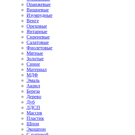
Оранжевые
Вишневые
Изумрудные
Венге
Ореховые
Янтарные
Сиреневые
Салатовые
Фиолетовые
Мятные
Золотые
Синие
Материал
МДФ
Эмаль
Акрил
Береза
Дерево
Дуб
ЛДСП
Массив
Пластик
Шпон
Экошпон
С патиной