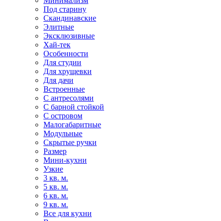
Минимализм
Под старину
Скандинавские
Элитные
Эксклюзивные
Хай-тек
Особенности
Для студии
Для хрущевки
Для дачи
Встроенные
С антресолями
С барной стойкой
С островом
Малогабаритные
Модульные
Скрытые ручки
Размер
Мини-кухни
Узкие
3 кв. м.
5 кв. м.
6 кв. м.
9 кв. м.
Все для кухни