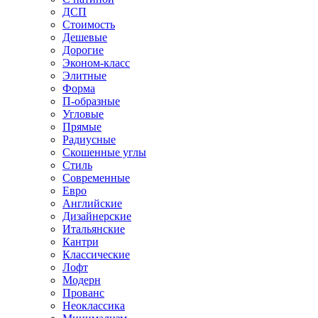
ДСП
Стоимость
Дешевые
Дорогие
Эконом-класс
Элитные
Форма
П-образные
Угловые
Прямые
Радиусные
Скошенные углы
Стиль
Современные
Евро
Английские
Дизайнерские
Итальянские
Кантри
Классические
Лофт
Модерн
Прованс
Неоклассика