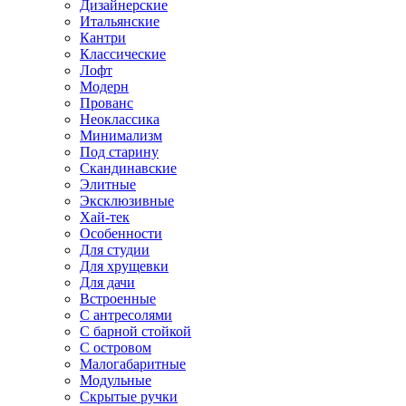
Дизайнерские
Итальянские
Кантри
Классические
Лофт
Модерн
Прованс
Неоклассика
Минимализм
Под старину
Скандинавские
Элитные
Эксклюзивные
Хай-тек
Особенности
Для студии
Для хрущевки
Для дачи
Встроенные
С антресолями
С барной стойкой
С островом
Малогабаритные
Модульные
Скрытые ручки