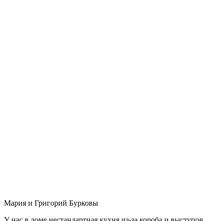
Мария и Григорий Бурковы
У нас в доме нестандартная кухня из-за короба и выступов,