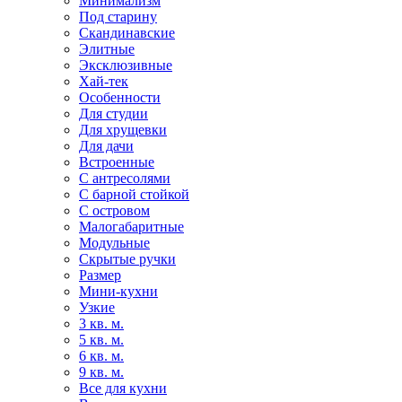
Минимализм
Под старину
Скандинавские
Элитные
Эксклюзивные
Хай-тек
Особенности
Для студии
Для хрущевки
Для дачи
Встроенные
С антресолями
С барной стойкой
С островом
Малогабаритные
Модульные
Скрытые ручки
Размер
Мини-кухни
Узкие
3 кв. м.
5 кв. м.
6 кв. м.
9 кв. м.
Все для кухни