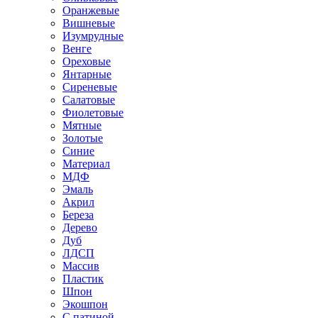
Оранжевые
Вишневые
Изумрудные
Венге
Ореховые
Янтарные
Сиреневые
Салатовые
Фиолетовые
Мятные
Золотые
Синие
Материал
МДФ
Эмаль
Акрил
Береза
Дерево
Дуб
ЛДСП
Массив
Пластик
Шпон
Экошпон
С патиной