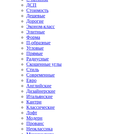
ДСП
Стоимость
Дешевые
Дорогие
Эконом-класс
Элитные
Форма
П-образные
Угловые
Прямые
Радиусные
Скошенные углы
Стиль
Современные
Евро
Английские
Дизайнерские
Итальянские
Кантри
Классические
Лофт
Модерн
Прованс
Неоклассика