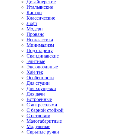
Дизайнерские
Итальянские
Кантри
Классические
Лофт
Модерн
Прованс
Неоклассика
Минимализм
Под старину
Скандинавские
Элитные
Эксклюзивные
Хай-тек
Особенности
Для студии
Для хрущевки
Для дачи
Встроенные
С антресолями
С барной стойкой
С островом
Малогабаритные
Модульные
Скрытые ручки