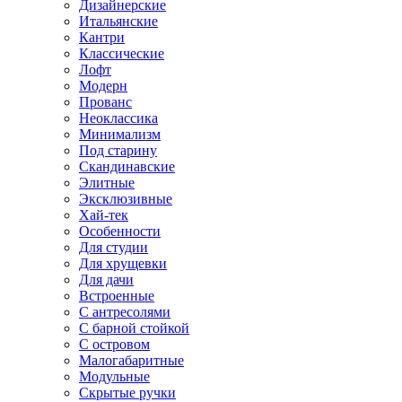
Дизайнерские
Итальянские
Кантри
Классические
Лофт
Модерн
Прованс
Неоклассика
Минимализм
Под старину
Скандинавские
Элитные
Эксклюзивные
Хай-тек
Особенности
Для студии
Для хрущевки
Для дачи
Встроенные
С антресолями
С барной стойкой
С островом
Малогабаритные
Модульные
Скрытые ручки