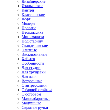
Дизайнерские
Итальянские
Кантри
Классические
Лофт
Модерн
Прованс
Неоклассика
Минимализм
Под старину
Скандинавские
Элитные
Эксклюзивные
Хай-тек
Особенности
Для студии
Для хрущевки
Для дачи
Встроенные
С антресолями
С барной стойкой
С островом
Малогабаритные
Модульные
Скрытые ручки