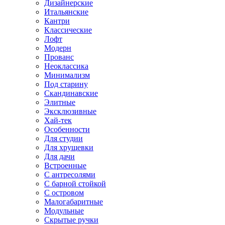
Дизайнерские
Итальянские
Кантри
Классические
Лофт
Модерн
Прованс
Неоклассика
Минимализм
Под старину
Скандинавские
Элитные
Эксклюзивные
Хай-тек
Особенности
Для студии
Для хрущевки
Для дачи
Встроенные
С антресолями
С барной стойкой
С островом
Малогабаритные
Модульные
Скрытые ручки