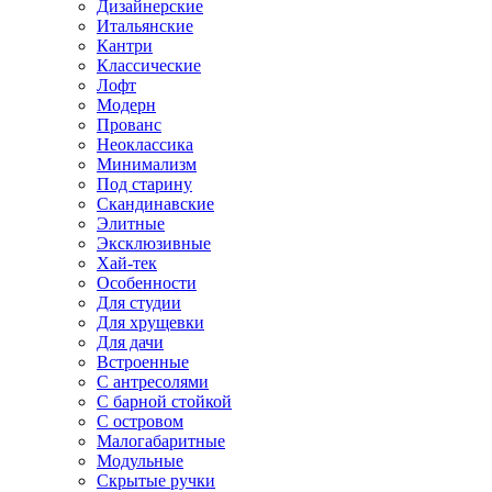
Дизайнерские
Итальянские
Кантри
Классические
Лофт
Модерн
Прованс
Неоклассика
Минимализм
Под старину
Скандинавские
Элитные
Эксклюзивные
Хай-тек
Особенности
Для студии
Для хрущевки
Для дачи
Встроенные
С антресолями
С барной стойкой
С островом
Малогабаритные
Модульные
Скрытые ручки