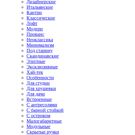
Дизайнерские
Итальянские
Кантри
Классические
Лофт
Модерн
Прованс
Неоклассика
Минимализм
Под старину
Скандинавские
Элитные
Эксклюзивные
Хай-тек
Особенности
Для студии
Для хрущевки
Для дачи
Встроенные
С антресолями
С барной стойкой
С островом
Малогабаритные
Модульные
Скрытые ручки