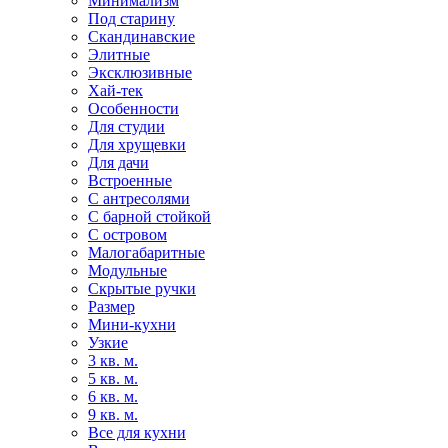
Минимализм
Под старину
Скандинавские
Элитные
Эксклюзивные
Хай-тек
Особенности
Для студии
Для хрущевки
Для дачи
Встроенные
С антресолями
С барной стойкой
С островом
Малогабаритные
Модульные
Скрытые ручки
Размер
Мини-кухни
Узкие
3 кв. м.
5 кв. м.
6 кв. м.
9 кв. м.
Все для кухни