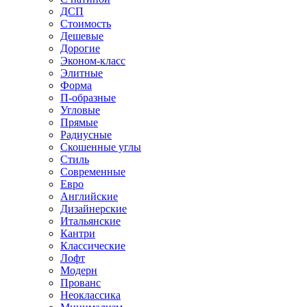
ДСП
Стоимость
Дешевые
Дорогие
Эконом-класс
Элитные
Форма
П-образные
Угловые
Прямые
Радиусные
Скошенные углы
Стиль
Современные
Евро
Английские
Дизайнерские
Итальянские
Кантри
Классические
Лофт
Модерн
Прованс
Неоклассика