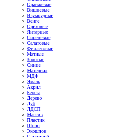
Оранжевые
Вишневые
Изумрудные
Венге
Ореховые
Янтарные
Сиреневые
Салатовые
Фиолетовые
Мятные
Золотые
Синие
Материал
МДФ
Эмаль
Акрил
Береза
Дерево
Дуб
ЛДСП
Массив
Пластик
Шпон
Экошпон
С патиной