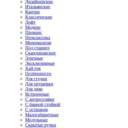
Дизайнерские
Итальянские
Кантри
Классические
Лофт
Модерн
Прованс
Неоклассика
Минимализм
Под старину
Скандинавские
Элитные
Эксклюзивные
Хай-тек
Особенности
Для студии
Для хрущевки
Для дачи
Встроенные
С антресолями
С барной стойкой
С островом
Малогабаритные
Модульные
Скрытые ручки