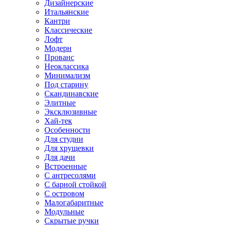
Дизайнерские
Итальянские
Кантри
Классические
Лофт
Модерн
Прованс
Неоклассика
Минимализм
Под старину
Скандинавские
Элитные
Эксклюзивные
Хай-тек
Особенности
Для студии
Для хрущевки
Для дачи
Встроенные
С антресолями
С барной стойкой
С островом
Малогабаритные
Модульные
Скрытые ручки