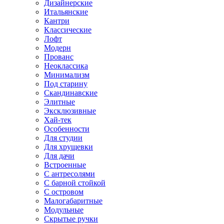
Дизайнерские
Итальянские
Кантри
Классические
Лофт
Модерн
Прованс
Неоклассика
Минимализм
Под старину
Скандинавские
Элитные
Эксклюзивные
Хай-тек
Особенности
Для студии
Для хрущевки
Для дачи
Встроенные
С антресолями
С барной стойкой
С островом
Малогабаритные
Модульные
Скрытые ручки