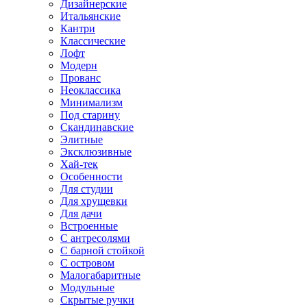
Дизайнерские
Итальянские
Кантри
Классические
Лофт
Модерн
Прованс
Неоклассика
Минимализм
Под старину
Скандинавские
Элитные
Эксклюзивные
Хай-тек
Особенности
Для студии
Для хрущевки
Для дачи
Встроенные
С антресолями
С барной стойкой
С островом
Малогабаритные
Модульные
Скрытые ручки