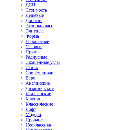
ДСП
Стоимость
Дешевые
Дорогие
Эконом-класс
Элитные
Форма
П-образные
Угловые
Прямые
Радиусные
Скошенные углы
Стиль
Современные
Евро
Английские
Дизайнерские
Итальянские
Кантри
Классические
Лофт
Модерн
Прованс
Неоклассика