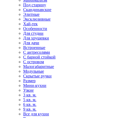
Минимализм
Под старину
Скандинавские
Элитные
Эксклюзивные
Хай-тек
Особенности
Для студии
Для хрущевки
Для дачи
Встроенные
С антресолями
С барной стойкой
С островом
Малогабаритные
Модульные
Скрытые ручки
Размер
Мини-кухни
Узкие
3 кв. м.
5 кв. м.
6 кв. м.
9 кв. м.
Все для кухни