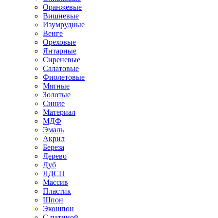
Оранжевые
Вишневые
Изумрудные
Венге
Ореховые
Янтарные
Сиреневые
Салатовые
Фиолетовые
Мятные
Золотые
Синие
Материал
МДФ
Эмаль
Акрил
Береза
Дерево
Дуб
ЛДСП
Массив
Пластик
Шпон
Экошпон
С патиной