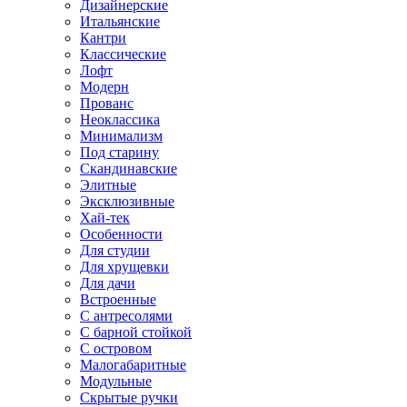
Дизайнерские
Итальянские
Кантри
Классические
Лофт
Модерн
Прованс
Неоклассика
Минимализм
Под старину
Скандинавские
Элитные
Эксклюзивные
Хай-тек
Особенности
Для студии
Для хрущевки
Для дачи
Встроенные
С антресолями
С барной стойкой
С островом
Малогабаритные
Модульные
Скрытые ручки