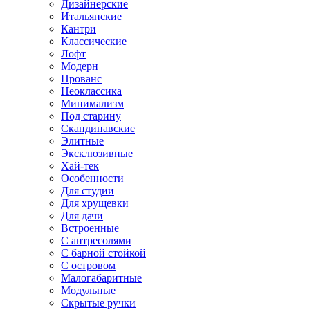
Дизайнерские
Итальянские
Кантри
Классические
Лофт
Модерн
Прованс
Неоклассика
Минимализм
Под старину
Скандинавские
Элитные
Эксклюзивные
Хай-тек
Особенности
Для студии
Для хрущевки
Для дачи
Встроенные
С антресолями
С барной стойкой
С островом
Малогабаритные
Модульные
Скрытые ручки