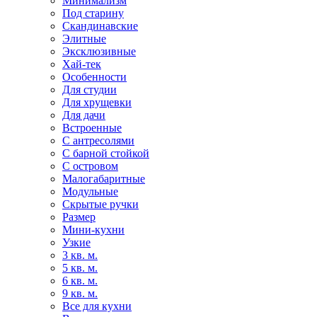
Минимализм
Под старину
Скандинавские
Элитные
Эксклюзивные
Хай-тек
Особенности
Для студии
Для хрущевки
Для дачи
Встроенные
С антресолями
С барной стойкой
С островом
Малогабаритные
Модульные
Скрытые ручки
Размер
Мини-кухни
Узкие
3 кв. м.
5 кв. м.
6 кв. м.
9 кв. м.
Все для кухни