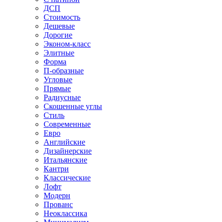
ДСП
Стоимость
Дешевые
Дорогие
Эконом-класс
Элитные
Форма
П-образные
Угловые
Прямые
Радиусные
Скошенные углы
Стиль
Современные
Евро
Английские
Дизайнерские
Итальянские
Кантри
Классические
Лофт
Модерн
Прованс
Неоклассика