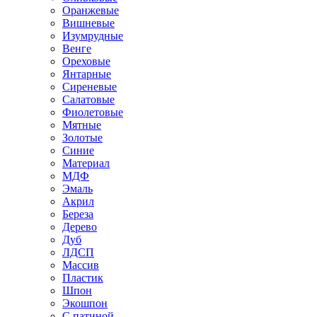
Оранжевые
Вишневые
Изумрудные
Венге
Ореховые
Янтарные
Сиреневые
Салатовые
Фиолетовые
Мятные
Золотые
Синие
Материал
МДФ
Эмаль
Акрил
Береза
Дерево
Дуб
ЛДСП
Массив
Пластик
Шпон
Экошпон
С патиной