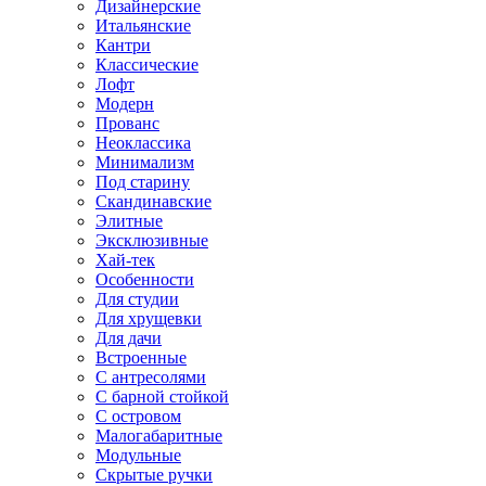
Дизайнерские
Итальянские
Кантри
Классические
Лофт
Модерн
Прованс
Неоклассика
Минимализм
Под старину
Скандинавские
Элитные
Эксклюзивные
Хай-тек
Особенности
Для студии
Для хрущевки
Для дачи
Встроенные
С антресолями
С барной стойкой
С островом
Малогабаритные
Модульные
Скрытые ручки