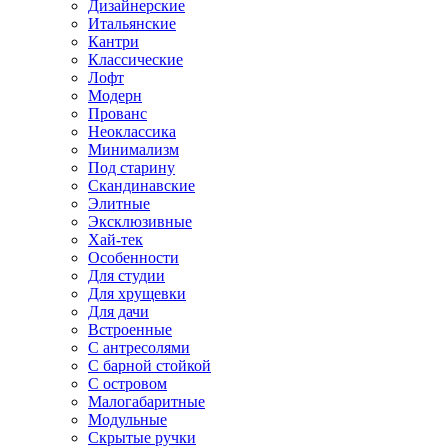
Дизайнерские
Итальянские
Кантри
Классические
Лофт
Модерн
Прованс
Неоклассика
Минимализм
Под старину
Скандинавские
Элитные
Эксклюзивные
Хай-тек
Особенности
Для студии
Для хрущевки
Для дачи
Встроенные
С антресолями
С барной стойкой
С островом
Малогабаритные
Модульные
Скрытые ручки