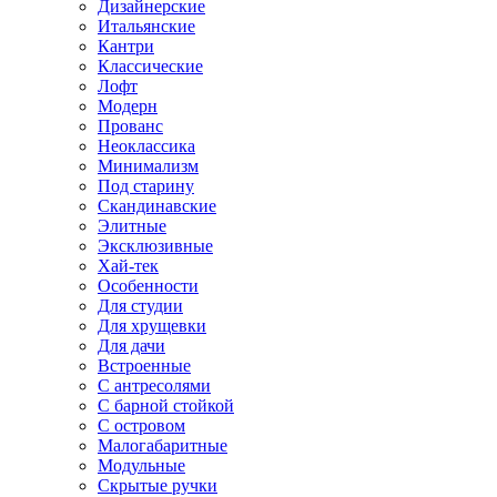
Дизайнерские
Итальянские
Кантри
Классические
Лофт
Модерн
Прованс
Неоклассика
Минимализм
Под старину
Скандинавские
Элитные
Эксклюзивные
Хай-тек
Особенности
Для студии
Для хрущевки
Для дачи
Встроенные
С антресолями
С барной стойкой
С островом
Малогабаритные
Модульные
Скрытые ручки