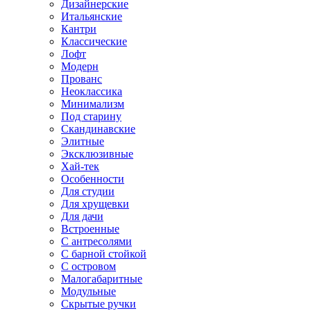
Дизайнерские
Итальянские
Кантри
Классические
Лофт
Модерн
Прованс
Неоклассика
Минимализм
Под старину
Скандинавские
Элитные
Эксклюзивные
Хай-тек
Особенности
Для студии
Для хрущевки
Для дачи
Встроенные
С антресолями
С барной стойкой
С островом
Малогабаритные
Модульные
Скрытые ручки