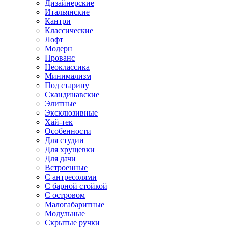
Дизайнерские
Итальянские
Кантри
Классические
Лофт
Модерн
Прованс
Неоклассика
Минимализм
Под старину
Скандинавские
Элитные
Эксклюзивные
Хай-тек
Особенности
Для студии
Для хрущевки
Для дачи
Встроенные
С антресолями
С барной стойкой
С островом
Малогабаритные
Модульные
Скрытые ручки