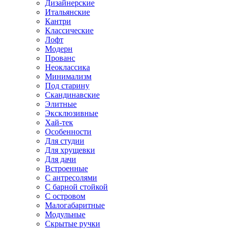
Дизайнерские
Итальянские
Кантри
Классические
Лофт
Модерн
Прованс
Неоклассика
Минимализм
Под старину
Скандинавские
Элитные
Эксклюзивные
Хай-тек
Особенности
Для студии
Для хрущевки
Для дачи
Встроенные
С антресолями
С барной стойкой
С островом
Малогабаритные
Модульные
Скрытые ручки