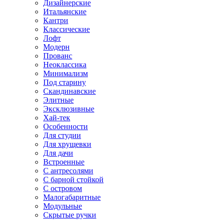
Дизайнерские
Итальянские
Кантри
Классические
Лофт
Модерн
Прованс
Неоклассика
Минимализм
Под старину
Скандинавские
Элитные
Эксклюзивные
Хай-тек
Особенности
Для студии
Для хрущевки
Для дачи
Встроенные
С антресолями
С барной стойкой
С островом
Малогабаритные
Модульные
Скрытые ручки