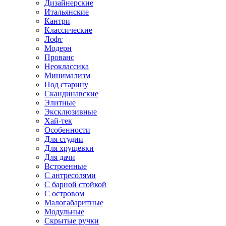
Дизайнерские
Итальянские
Кантри
Классические
Лофт
Модерн
Прованс
Неоклассика
Минимализм
Под старину
Скандинавские
Элитные
Эксклюзивные
Хай-тек
Особенности
Для студии
Для хрущевки
Для дачи
Встроенные
С антресолями
С барной стойкой
С островом
Малогабаритные
Модульные
Скрытые ручки