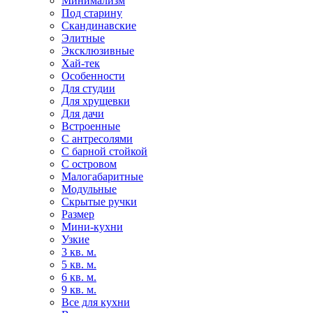
Минимализм
Под старину
Скандинавские
Элитные
Эксклюзивные
Хай-тек
Особенности
Для студии
Для хрущевки
Для дачи
Встроенные
С антресолями
С барной стойкой
С островом
Малогабаритные
Модульные
Скрытые ручки
Размер
Мини-кухни
Узкие
3 кв. м.
5 кв. м.
6 кв. м.
9 кв. м.
Все для кухни