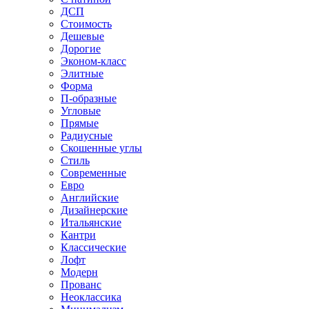
ДСП
Стоимость
Дешевые
Дорогие
Эконом-класс
Элитные
Форма
П-образные
Угловые
Прямые
Радиусные
Скошенные углы
Стиль
Современные
Евро
Английские
Дизайнерские
Итальянские
Кантри
Классические
Лофт
Модерн
Прованс
Неоклассика