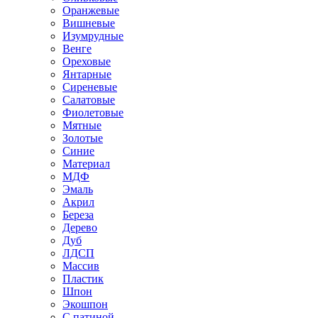
Оранжевые
Вишневые
Изумрудные
Венге
Ореховые
Янтарные
Сиреневые
Салатовые
Фиолетовые
Мятные
Золотые
Синие
Материал
МДФ
Эмаль
Акрил
Береза
Дерево
Дуб
ЛДСП
Массив
Пластик
Шпон
Экошпон
С патиной