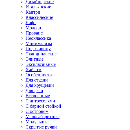
Дизайнерские
Итальянские
Кантри
Классические
Лофт
Модерн
Прованс
Неоклассика
Минимализм
Под старину
Скандинавские
Элитные
Эксклюзивные
Хай-тек
Особенности
Для студии
Для хрущевки
Для дачи
Встроенные
С антресолями
С барной стойкой
С островом
Малогабаритные
Модульные
Скрытые ручки