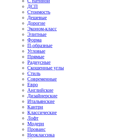
С патиной
ДСП
Стоимость
Дешевые
Дорогие
Эконом-класс
Элитные
Форма
П-образные
Угловые
Прямые
Радиусные
Скошенные углы
Стиль
Современные
Евро
Английские
Дизайнерские
Итальянские
Кантри
Классические
Лофт
Модерн
Прованс
Неоклассика