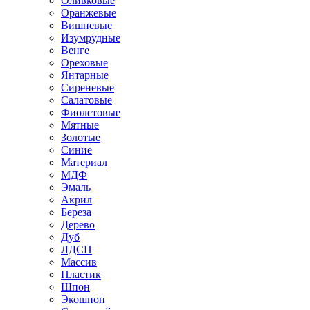
Оливковые
Оранжевые
Вишневые
Изумрудные
Венге
Ореховые
Янтарные
Сиреневые
Салатовые
Фиолетовые
Мятные
Золотые
Синие
Материал
МДФ
Эмаль
Акрил
Береза
Дерево
Дуб
ЛДСП
Массив
Пластик
Шпон
Экошпон