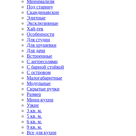
Минимализм
Под старину
Скандинавские
Элитные
Эксклюзивные
Хай-тек
Особенности
Для студии
Для хрущевки
Для дачи
Встроенные
С антресолями
С барной стойкой
С островом
Малогабаритные
Модульные
Скрытые ручки
Размер
Мини-кухни
Узкие
3 кв. м.
5 кв. м.
6 кв. м.
9 кв. м.
Все для кухни