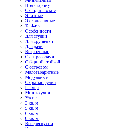
Минимализм
Под старину
Скандинавские
Элитные
Эксклюзивные
Хай-тек
Особенности
Для студии
Для хрущевки
Для дачи
Встроенные
С антресолями
С барной стойкой
С островом
Малогабаритные
Модульные
Скрытые ручки
Размер
Мини-кухни
Узкие
3 кв. м.
5 кв. м.
6 кв. м.
9 кв. м.
Все для кухни