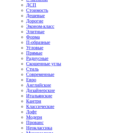
ДСП
Стоимость
Дешевые
Дорогие
Эконом-класс
Элитные
Форма
П-образные
Угловые
Прямые
Радиусные
Скошенные углы
Стиль
Современные
Евро
Английские
Дизайнерские
Итальянские
Кантри
Классические
Лофт
Модерн
Прованс
Неоклассика