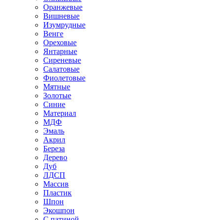
Оранжевые
Вишневые
Изумрудные
Венге
Ореховые
Янтарные
Сиреневые
Салатовые
Фиолетовые
Мятные
Золотые
Синие
Материал
МДФ
Эмаль
Акрил
Береза
Дерево
Дуб
ЛДСП
Массив
Пластик
Шпон
Экошпон
С патиной