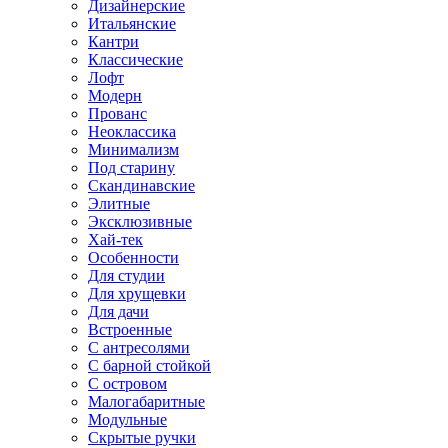
Дизайнерские
Итальянские
Кантри
Классические
Лофт
Модерн
Прованс
Неоклассика
Минимализм
Под старину
Скандинавские
Элитные
Эксклюзивные
Хай-тек
Особенности
Для студии
Для хрущевки
Для дачи
Встроенные
С антресолями
С барной стойкой
С островом
Малогабаритные
Модульные
Скрытые ручки