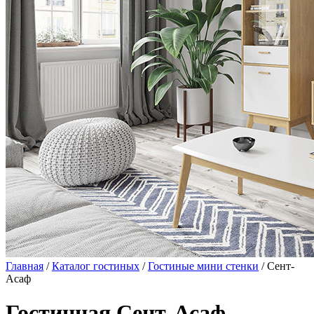
Главная
/
Каталог гостиных
/
Гостиные мини стенки
/ Сент-
Асаф
Гостинная Сент-Асаф