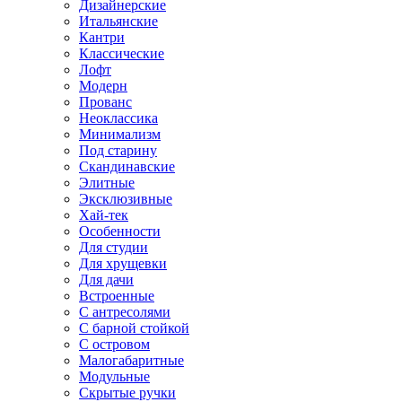
Дизайнерские
Итальянские
Кантри
Классические
Лофт
Модерн
Прованс
Неоклассика
Минимализм
Под старину
Скандинавские
Элитные
Эксклюзивные
Хай-тек
Особенности
Для студии
Для хрущевки
Для дачи
Встроенные
С антресолями
С барной стойкой
С островом
Малогабаритные
Модульные
Скрытые ручки