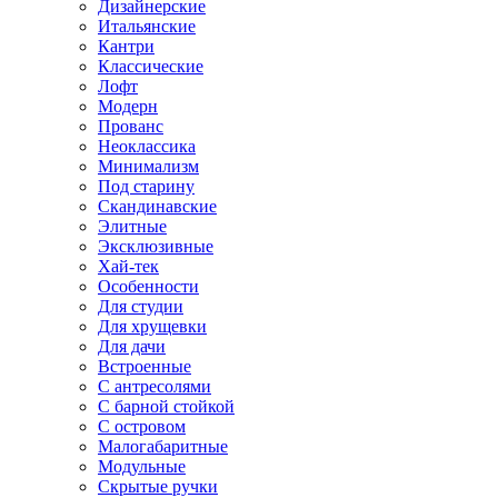
Дизайнерские
Итальянские
Кантри
Классические
Лофт
Модерн
Прованс
Неоклассика
Минимализм
Под старину
Скандинавские
Элитные
Эксклюзивные
Хай-тек
Особенности
Для студии
Для хрущевки
Для дачи
Встроенные
С антресолями
С барной стойкой
С островом
Малогабаритные
Модульные
Скрытые ручки