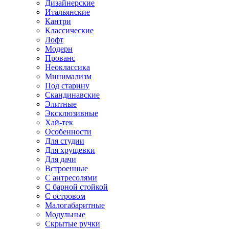
Дизайнерские
Итальянские
Кантри
Классические
Лофт
Модерн
Прованс
Неоклассика
Минимализм
Под старину
Скандинавские
Элитные
Эксклюзивные
Хай-тек
Особенности
Для студии
Для хрущевки
Для дачи
Встроенные
С антресолями
С барной стойкой
С островом
Малогабаритные
Модульные
Скрытые ручки