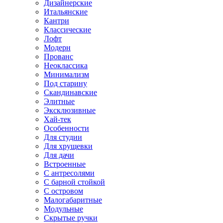
Дизайнерские
Итальянские
Кантри
Классические
Лофт
Модерн
Прованс
Неоклассика
Минимализм
Под старину
Скандинавские
Элитные
Эксклюзивные
Хай-тек
Особенности
Для студии
Для хрущевки
Для дачи
Встроенные
С антресолями
С барной стойкой
С островом
Малогабаритные
Модульные
Скрытые ручки