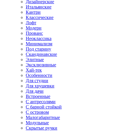
Дизайнерские
Итальянские
Кантри
Классические
Лофт
Модерн
Прованс
Неоклассика
Минимализм
Под старину
Скандинавские
Элитные
Эксклюзивные
Хай-тек
Особенности
Для студии
Для хрущевки
Для дачи
Встроенные
С антресолями
С барной стойкой
С островом
Малогабаритные
Модульные
Скрытые ручки