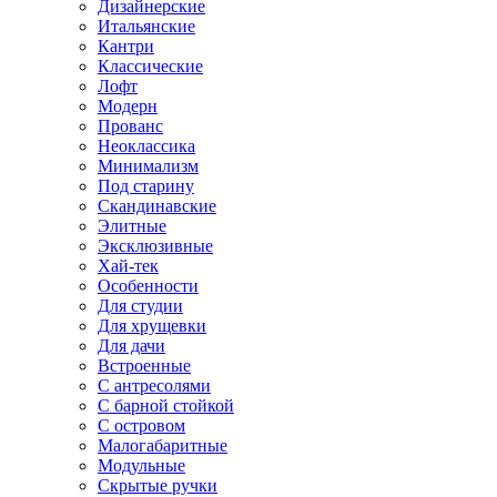
Дизайнерские
Итальянские
Кантри
Классические
Лофт
Модерн
Прованс
Неоклассика
Минимализм
Под старину
Скандинавские
Элитные
Эксклюзивные
Хай-тек
Особенности
Для студии
Для хрущевки
Для дачи
Встроенные
С антресолями
С барной стойкой
С островом
Малогабаритные
Модульные
Скрытые ручки